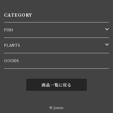
CATEGORY
FISH
Corydoras
PLANTS
Guppy
Aquatic plants
GOODS
Shrimp
Tropical plants
商品一覧に戻る
© Jensis