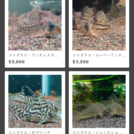
コリドラス・アンチェスター
コリドラス・スーパーアンチ
(無斑タイプ)
ェスター
¥5,000
¥3,500
コリドラス・ゼブリーナ
コリドラス・ジャンクション